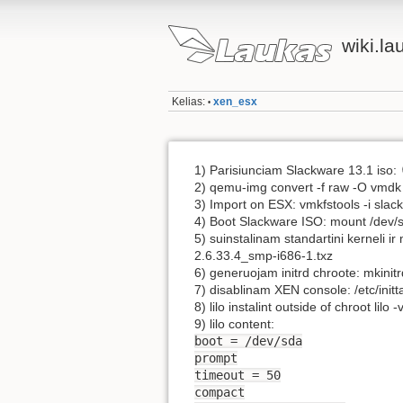
wiki.la
Kelias:
xen_esx
•
1) Parisiunciam Slackware 13.1 iso:
2) qemu-img convert -f raw -O vm
3) Import on ESX: vmkfstools -i 
4) Boot Slackware ISO: mount /dev/s
5) suinstalinam standartini kerneli ir
2.6.33.4_smp-i686-1.txz
6) generuojam initrd chroote: mkinitr
7) disablinam XEN console: /etc/init
8) lilo instalint outside of chroot lilo -
9) lilo content:
boot = /dev/sda
prompt
timeout = 50
compact