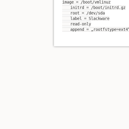
image = /boot/vmlinuz
initrd = /boot/initrd.gz
root = /dev/sda
label = Slackware
read-only
append = „rootfstype=ext4