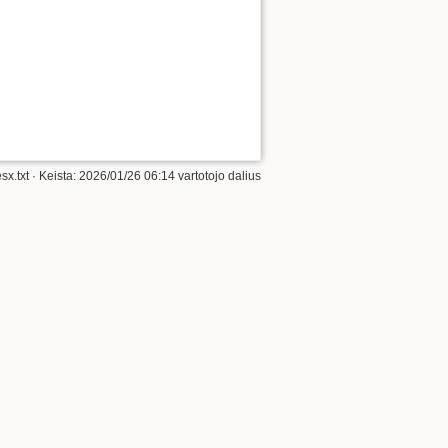
Į viršų
sx.txt
· Keista: 2026/01/26 06:14 vartotojo
dalius
Atgalinės nuorodos
Senos versijos