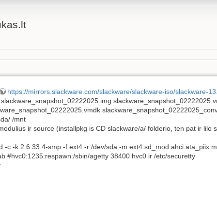
ukas.lt
https://mirrors.slackware.com/slackware/slackware-iso/slackware-13.
dk slackware_snapshot_02222025.img slackware_snapshot_02222025.
slackware_snapshot_02222025.vmdk slackware_snapshot_02222025_con
da/ /mnt
 modulius ir source (installpkg is CD slackware/a/ folderio, ten pat ir li
d -c -k 2.6.33.4-smp -f ext4 -r /dev/sda -m ext4:sd_mod:ahci:ata_piix:mp
tab #hvc0:1235:respawn:/sbin/agetty 38400 hvc0 ir /etc/securetty
v