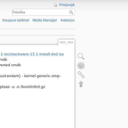
Prisijungti
Naujausi keitimai
Media Manager
Indeksas
xen_esx
1-iso/slackware-13.1-install-dvd.iso
vmdk
verted.vmdk
lo susirandam) - kernel-generic-smp-
tsas -u -o /boot/initrd.gz