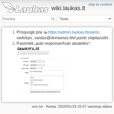
skip to content
wiki.laukas.lt
Prisijungti prie
https://admin.laukas.lt/users/
,
vartotojo_vardas@domainas.lt/el.pasto slaptazodis
Pasirinkti „auto response/Auto atsakiklis“:
ooo.txt
· Keista: 2015/01/19 15:57 vartotojo
dalius